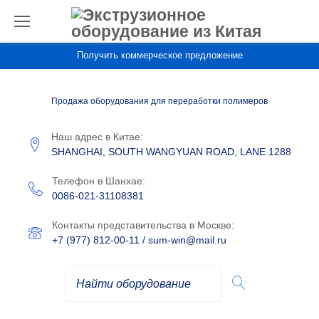
П
е
р
Получить коммерческое предложение
е
й
Продажа оборудования для переработки полимеров
т
Наш адрес в Китае:
и
SHANGHAI, SOUTH WANGYUAN ROAD, LANE 1288
к
с
Телефон в Шанхае:
0086-021-31108381
о
д
Контакты представительства в Москве:
+7 (977) 812-00-11
/
sum-win@mail.ru
е
р
ж
и