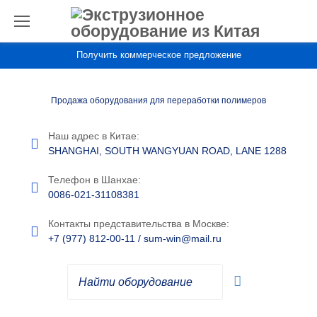
П
е
р
Получить коммерческое предложение
е
й
Продажа оборудования для переработки полимеров
т
Наш адрес в Китае:
и
SHANGHAI, SOUTH WANGYUAN ROAD, LANE 1288
к
с
Телефон в Шанхае:
0086-021-31108381
о
д
Контакты представительства в Москве:
+7 (977) 812-00-11
/
sum-win@mail.ru
е
р
ж
и