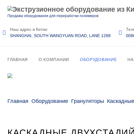
П
е
Продажа оборудования для переработки полимеров
р
Наш адрес в Китае:
Тел
е
SHANGHAI, SOUTH WANGYUAN ROAD, LANE 1288
008
й
т
и
ГЛАВНАЯ
О КОМПАНИИ
ОБОРУДОВАНИЕ
НА
к
с
о
д
Главная
Оборудование
Грануляторы
Каскадные
е
р
ж
и
КАСКАДНЫЕ ДВУХСТАДИ